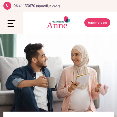
(spoedlijn 24/7)
06 41133670
1
Werken bij Anne
Contact
Aanmelden