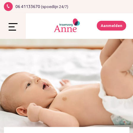
(spoedlijn 24/7)
06 41133670
1
Werken bij Anne
Contact
Aanmelden