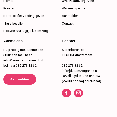
Home
Over Kraamzorg Anne
Kraamzorg
Werken bij Anne
Borst- of flesvoeding geven
Aanmelden
Thuis bevallen
Contact
Hoeveel uur krijg je kraamzorg?
Aanmelden
Contact
Hulp nodig met aanmelden?
Sierenborch 6B
Stuur een mail naar
1043 BA Amsterdam
info@kraamzorganne.nl
of
bel naar
085 273 32 62
.
085 273 32 62
info@kraamzorganne.nl
Bevallingslijn:
085 0580041
Aanmelden
(24 uur per dag bereikbaar)